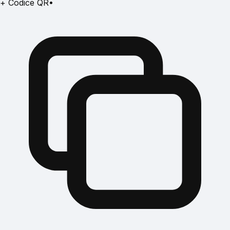
+ Codice QR
•